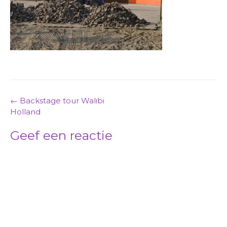
Post
←
Backstage tour Walibi
Holland
navigation
Geef een reactie