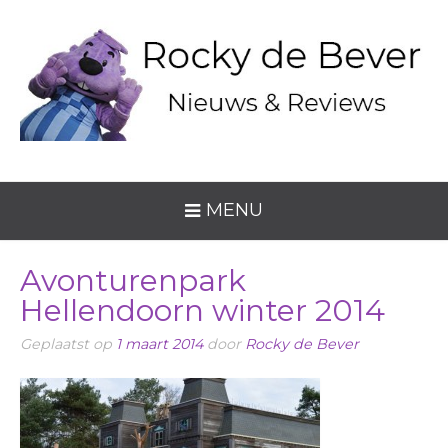
MENU
Avonturenpark
Hellendoorn winter 2014
Geplaatst op
1 maart 2014
door
Rocky de Bever