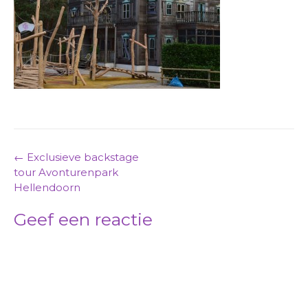
Post
←
Exclusieve backstage
tour Avonturenpark
navigation
Hellendoorn
Geef een reactie