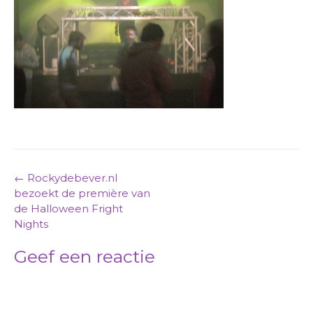
Post
←
Rockydebever.nl
bezoekt de première van
navigation
de Halloween Fright
Nights
Geef een reactie