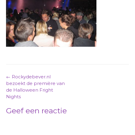
Post
←
Rockydebever.nl
bezoekt de première van
navigation
de Halloween Fright
Nights
Geef een reactie