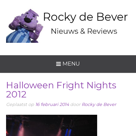
MENU
Halloween Fright Nights
2012
Geplaatst op
16 februari 2014
door
Rocky de Bever